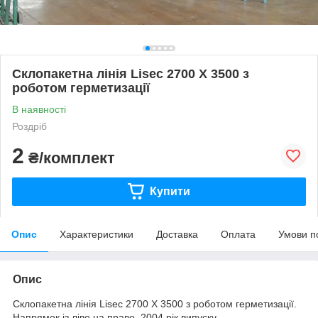
Склопакетна лінія Lisec 2700 X 3500 з
роботом герметизації
В наявності
Роздріб
2
₴/комплект
Купити
Опис
Характеристики
Доставка
Оплата
Умови п
Опис
Склопакетна лінія Lisec 2700 X 3500 з роботом герметизації.
Напрямок із ліво на право. 2004 рік випуску.