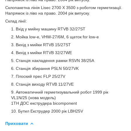
Склопакетна лінія Lisec 2700 X 3500 з роботом герметизації.
Напрямок із ліво на право. 2004 рік випуску.
Склад лінії:
Вхід у мийну машину RTVB 32/27ST
Мойка low-e, VHW-27/6M, 6 щеток for low-e
Вихід з мийки RTVB 15/27ST
Вихід з мийки RTVB 32/27WE
Станція накладення рамки RSVN 38/25A
Станція збирання PSLN 50/27VK
Плоский прес FLP 25/27V
Станція виходу RTVB 11/27VE
Автоматичний герметизувальний робот 1999 рік
VL1N/25 (нова модель)
1TH ДОС екструдера bicomponent
Бутил Екструдер 2000 рік LBH25V
Приховати