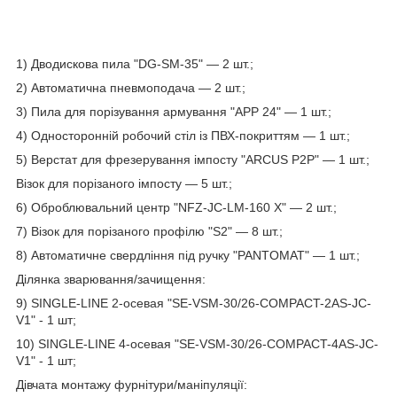
1) Дводискова пила "DG-SM-35" — 2 шт.;
2) Автоматична пневмоподача — 2 шт.;
3) Пила для порізування армування "APP 24" — 1 шт.;
4) Односторонній робочий стіл із ПВХ-покриттям — 1 шт.;
5) Верстат для фрезерування імпосту "ARCUS P2P" — 1 шт.;
Візок для порізаного імпосту — 5 шт.;
6) Оброблювальний центр "NFZ-JC-LM-160 X" — 2 шт.;
7) Візок для порізаного профілю "S2" — 8 шт.;
8) Автоматичне свердління під ручку "PANTOMAT" — 1 шт.;
Ділянка зварювання/зачищення:
9) SINGLE-LINE 2-осевая "SE-VSM-30/26-COMPACT-2AS-JC-
V1" - 1 шт;
10) SINGLE-LINE 4-осевая "SE-VSM-30/26-COMPACT-4AS-JC-
V1" - 1 шт;
Дівчата монтажу фурнітури/маніпуляції: