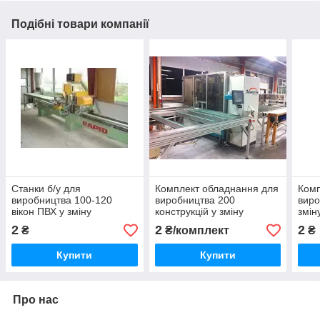
Подібні товари компанії
Станки б/у для
Комплект обладнання для
Комп
виробництва 100-120
виробництва 200
виро
вікон ПВХ у зміну
конструкцій у зміну
змін
2
2
2
₴
₴/комплект
₴
Купити
Купити
Про нас