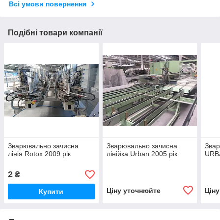
Всі умови повернення
Подібні товари компанії
Зварювально зачисна
Зварювально зачисна
Звар
лінія Rotox 2009 рік
лінійка Urban 2005 рік
URBA
2
₴
Ціну уточнюйте
Цін
Купити